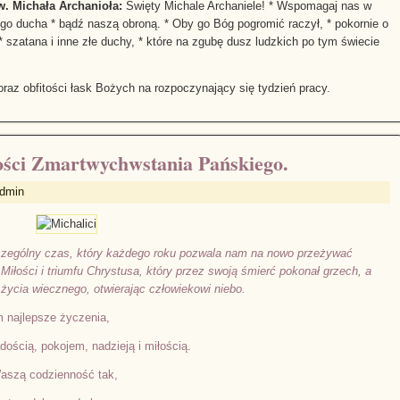
. Michała Archanioła:
Święty Michale Archaniele! * Wspomagaj nas w
ego ducha * bądź naszą obroną. * Oby go Bóg pogromić raczył, * pokornie o
* szatana i inne złe duchy, * które na zgubę dusz ludzkich po tym świecie
raz obfitości łask Bożych na rozpoczynający się tydzień pracy.
tości Zmartwychwstania Pańskiego.
Admin
zególny czas, który każdego roku pozwala nam na nowo przeżywać
iłości i triumfu Chrystusa, który przez swoją śmierć pokonał grzech, a
życia wiecznego, otwierając człowiekowi niebo.
 najlepsze życzenia,
ością, pokojem, nadzieją i miłością.
Waszą codzienność tak,