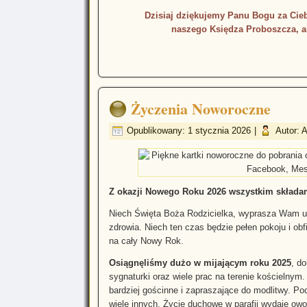
Dzisiaj dziękujemy Panu Bogu za Ciebie
naszego Księdza Proboszcza, a
Szcz
Życzenia Noworoczne
Opublikowany: 1 stycznia 2026
|
Autor: 
Z okazji Nowego Roku 2026 wszystkim składam
Niech Święta Boża Rodzicielka, wyprasza Wam u s
zdrowia. Niech ten czas będzie pełen pokoju i o
na cały Nowy Rok.
Osiągnęliśmy dużo w mijającym roku 2025
, d
sygnaturki oraz wiele prac na terenie kościelnym
bardziej gościnne i zapraszające do modlitwy. P
wiele innych. Życie duchowe w parafii wydaje owo