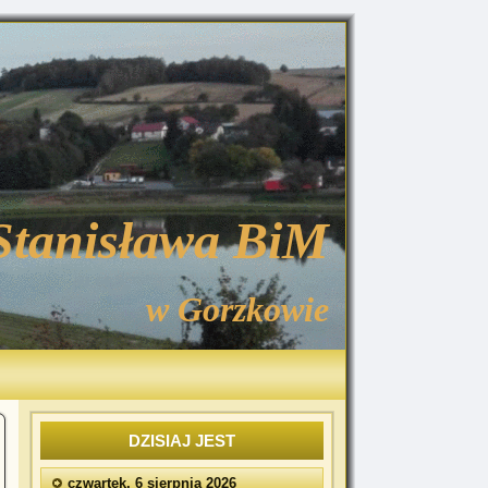
 Stanisława BiM
w Gorzkowie
DZISIAJ JEST
czwartek, 6 sierpnia 2026