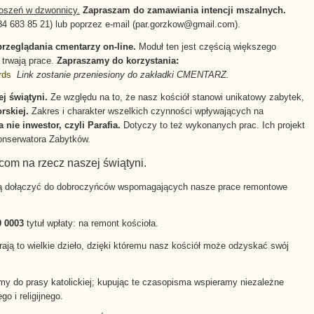
łoszeń w dzwonnicy.
Zapraszam do zamawiania intencji mszalnych.
 84 683 85 21) lub poprzez e-mail (par.gorzkow@gmail.com).
rzeglądania cmentarzy on-line.
Moduł ten jest częścią większego
 trwają prace.
Zapraszamy do korzystania:
ards
Link zostanie przeniesiony do zakładki CMENTARZ.
j świątyni.
Ze względu na to, że nasz kościół stanowi unikatowy zabytek,
rskiej.
Zakres i charakter wszelkich czynności wpływających na
 nie inwestor, czyli Parafia.
Dotyczy to też wykonanych prac. Ich projekt
onserwatora Zabytków.
om na rzecz naszej świątyni.
gną dołączyć do dobroczyńców wspomagających nasze prace remontowe
0 0003
tytuł wpłaty: na remont kościoła.
ją to wielkie dzieło, dzięki któremu nasz kościół może odzyskać swój
jmy do prasy katolickiej; kupując te czasopisma wspieramy niezależne
o i religijnego.