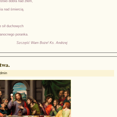
ięstwo dobra nad złem,
ia nad śmiercią.
e sił duchowych
kanocnego poranka.
Szczęść Wam Boże! Ks. Andrzej
twa.
Admin