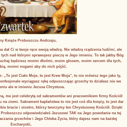
y Księże Proboszczu Andrzeju,
ał Ci w twoje ręce swoją władzę. Nie władzę rządzenia ludźmi, ale
 tych nad którymi sprawujesz pieczę w Jego imieniu. To tak jakby Bóg
słuchaj będziesz moimi dłońmi, moim głosem, moim sercem dla tych,
ubią, moimi nogami aby do nich pójść.
,To jest Ciało Moje, to jest Krew Moja", to nie mówisz tego jako ty,
onfesjonale wyciągasz rękę odpuszczając grzechy to działasz nie we
niu ale w imieniu Jezusa Chrystusa.
, me jest celebrytą od sakramentów ani pracownikiem firmy Kościół
u na ziemi. Sakrament kapłaństwa to nie jest coś dla księży, to jest dar
bie bracie i siostro, którzy tworzymy ten Chrystusowy Kościół. Dzięki
e Proboszczu odpowiedziałeś Jezusowi TAK na Jego powołanie na tej
aczania grzechów i Jego Chleba Życia, który dajesz nam na każdej
Eucharystii,