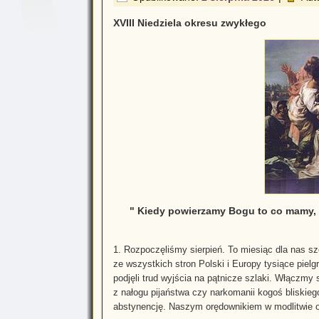
XVIII Niedziela okresu zwykłego
Kiedy powierzamy Bogu to co mamy, On
1. Rozpoczęliśmy sierpień. To miesiąc dla nas s
ze wszystkich stron Polski i Europy tysiące piel
podjęli trud wyjścia na pątnicze szlaki. Włączmy
z nałogu pijaństwa czy narkomanii kogoś bliskie
abstynencję. Naszym orędownikiem w modlitwie o