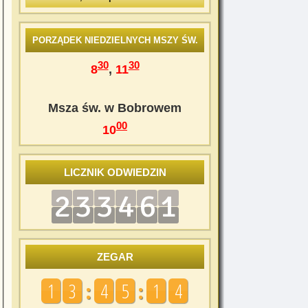
PORZĄDEK NIEDZIELNYCH MSZY ŚW.
30
30
8
,
11
Msza św. w Bobrowem
00
10
LICZNIK ODWIEDZIN
ZEGAR