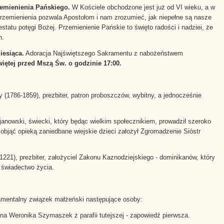
zemienienia Pańskiego.
W Kościele obchodzone jest już od VI wieku, a w
rzemienienia pozwala Apostołom i nam zrozumieć, jak niepełne są nasze
tatu potęgi Bożej. Przemienienie Pańskie to święto radości i nadziei, że
h.
iesiąca.
Adoracja Najświętszego Sakramentu z nabożeństwem
iętej przed Mszą Św. o godzinie 17:00.
y (1786-1859), prezbiter, patron proboszczów, wybitny, a jednocześnie
janowski, świecki, który będąc wielkim społecznikiem, prowadził szeroko
objąć opieką zaniedbane wiejskie dzieci założył Zgromadzenie Sióstr
-1221), prezbiter, założyciel Zakonu Kaznodziejskiego - dominikanów, który
 świadectwo życia.
amentalny związek małżeński następujące osoby:
lina Weronika Szymaszek z parafii tutejszej - zapowiedź pierwsza.