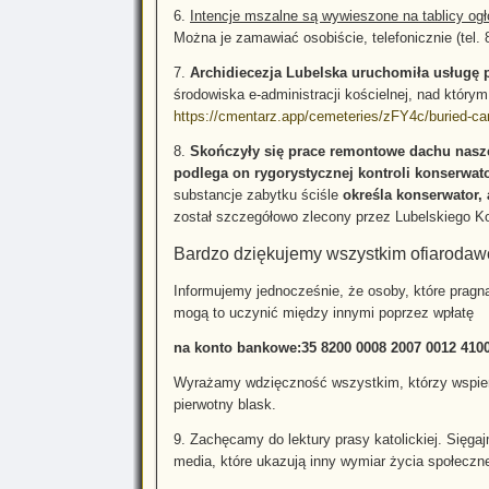
6.
Intencje mszalne są wywieszone na tablicy og
Można je zamawiać osobiście, telefonicznie (tel.
7.
Archidiecezja Lubelska uruchomiła usługę p
środowiska e-administracji kościelnej, nad którym
https://cmentarz.app/cemeteries/zFY4c/buried-c
8.
Skończyły się prace remontowe dachu nasze
podlega on rygorystycznej kontroli konserwato
substancje zabytku ściśle
określa konserwator, a
został szczegółowo zlecony przez Lubelskiego K
Bardzo dziękujemy wszystkim ofiarodawc
Informujemy jednocześnie, że osoby, które pra
mogą to uczynić między innymi poprzez wpłatę
na konto bankowe:35 8200 0008 2007 0012 410
Wyrażamy wdzięczność wszystkim, którzy wspiera
pierwotny blask.
9. Zachęcamy do lektury prasy katolickiej. Sięga
media, które ukazują inny wymiar życia społeczneg