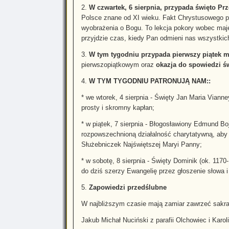
2.
W czwartek, 6 sierpnia, przypada święto Pr
Polsce znane od XI wieku. Fakt Chrystusowego p
wyobrażenia o Bogu. To lekcja pokory wobec majes
przyjdzie czas, kiedy Pan odmieni nas wszystkic
3.
W tym tygodniu przypada pierwszy piątek m
pierwszopiątkowym oraz
okazja do spowiedzi św
4.
W TYM TYGODNIU PATRONUJĄ NAM::
* we wtorek, 4 sierpnia - Święty Jan Maria Vianne
prosty i skromny kapłan;
* w piątek, 7 sierpnia - Błogosławiony Edmund Bo
rozpowszechnioną działalność charytatywną, aby 
Służebniczek Najświętszej Maryi Panny;
* w sobotę, 8 sierpnia - Święty Dominik (ok. 1170
do dziś szerzy Ewangelię przez głoszenie słowa i
5.
Zapowiedzi przedślubne
W najbliższym czasie mają zamiar zawrzeć sakr
Jakub Michał Nuciński z parafii Olchowiec i Karo