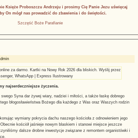
 Księże Proboszczu Andrzeju i prosimy Cię Panie Jezu uświęcaj
by On mógł nas prowadzić do zbawienia i do świętości.
ęść Boże Parafianie
Admin
y najserdeczniejsze życzenia.
wego Syna dar żywej wiary, nadziei i miłości, a także łaskę dobrego
bfitego błogosławieństwa Bożego dla każdego z Was oraz Waszych rodzin
okonując wymiany pokrycia dachu naszego kościoła z odnowieniem jego
. Obecnie kościół jaśnieje nowym blaskiem i stanowi miejsce jeszcze
oczyniliśmy dalsze drobne inwestycje związane z remontem organistówki i
ce.