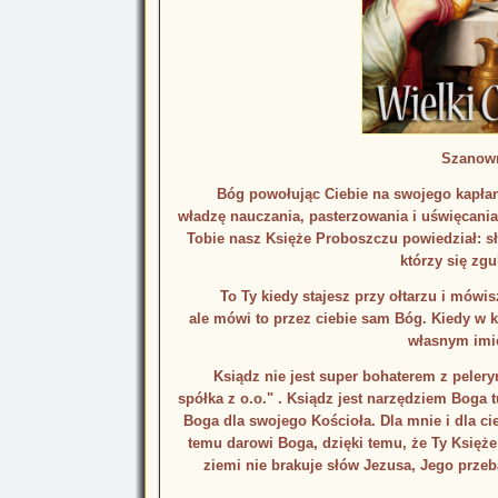
Szanown
Bóg powołując Ciebie na swojego kapłana d
władzę nauczania, pasterzowania i uświęcania
Tobie nasz Księże Proboszczu powiedział: 
którzy się zg
To Ty kiedy stajesz przy ołtarzu i mówisz: ,
ale mówi to przez ciebie sam Bóg. Kiedy w k
własnym imie
Ksiądz nie jest super bohaterem z peleryną
spółka z o.o." . Ksiądz jest narzędziem Boga t
Boga dla swojego Kościoła. Dla mnie i dla cie
temu darowi Boga, dzięki temu, że Ty Księż
ziemi nie brakuje słów Jezusa, Jego przeb