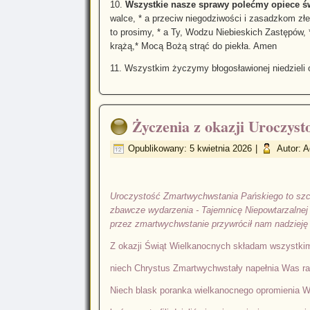
10.
Wszystkie nasze sprawy polećmy opiece św
walce, * a przeciw niegodziwości i zasadzkom zł
to prosimy, * a Ty, Wodzu Niebieskich Zastępów, 
krążą,* Mocą Bożą strąć do piekła. Amen
11. Wszystkim życzymy błogosławionej niedzieli o
Życzenia z okazji Uroczys
Opublikowany: 5 kwietnia 2026
|
Autor: 
Uroczystość Zmartwychwstania Pańskiego to szc
zbawcze wydarzenia - Tajemnicę Niepowtarzalnej M
przez zmartwychwstanie przywrócił nam nadzieję 
Z okazji Świąt Wielkanocnych składam wszystkim
niech Chrystus Zmartwychwstały napełnia Was rad
Niech blask poranka wielkanocnego opromienia 